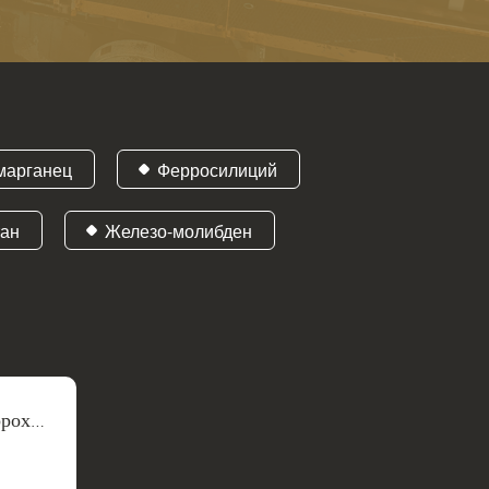
марганец
Ферросилиций
тан
Железо-молибден
ррохро