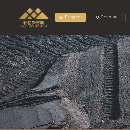
Продукты
Решение
Феррованадий
Рынок услуг
Пре
Кремний марганец
Ферро
Ферромарганец
Феррот