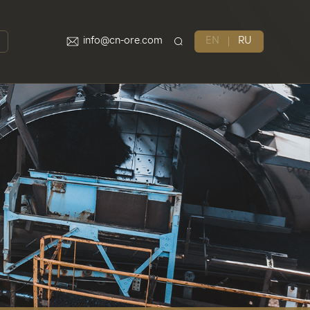
info@cn-ore.com
EN
RU
бслуживание
ррохром
металлический марганец
Железо и ниобий