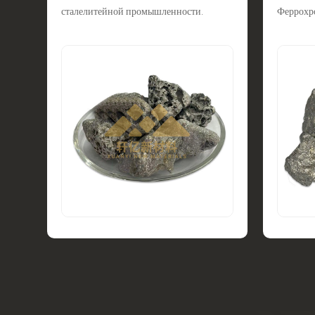
сталелитейной промышленности.
Феррохр
добавка 