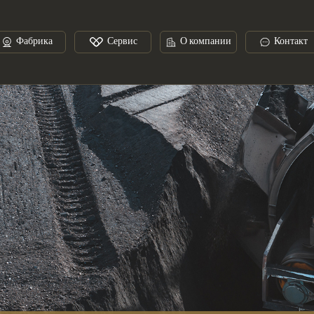
Фабрика
Сервис
О компании
Контакт
имущества услуги
Процесс
Процесс сотрудничества
Кальций-кремний-цинковая проволока
Производственный цех
Сценарии применения
Послепродажное о
Фе
силиций
Металлический кремний
итан
Железо-молибден
Марганцевая руда