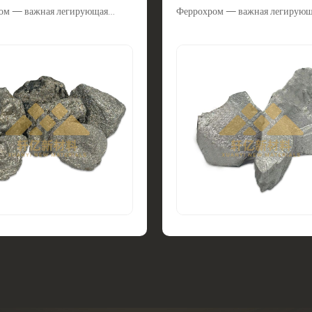
ом — важная легирующая
Феррохром — важная легирующ
при производстве стали.
добавка при производстве стали