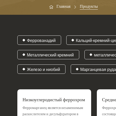
Главная
Продукты
Феррованадий
Кальций-кремний-ци
Металлический кремний
металличе
Железо и ниобий
Марганцевая руд
Низкоуглеродистый феррохром
Средне
м
Ферромарганец является незаменимым
Феррохро
раскислителем и десульфуратором в
состоящи