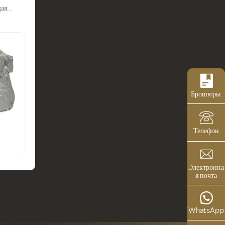
ая
.
Брошюры.
Телефон
Электронна
я почта
WhatsApp