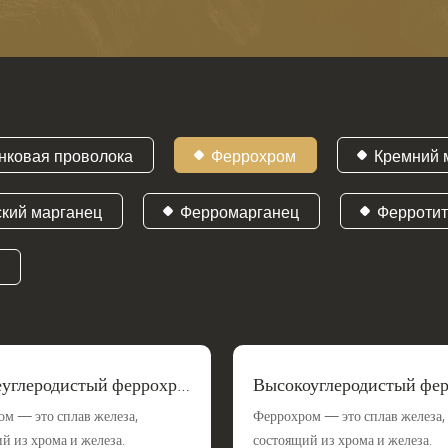
нковая проволока
Феррохром
Кремний 
ский марганец
Ферромарганец
Ферроти
а
углеродистый феррохро
Высокоуглеродистый фе
м
м — это сплав железа,
Феррохром — это сплав железа,
й из хрома и железа.
состоящий из хрома и железа.