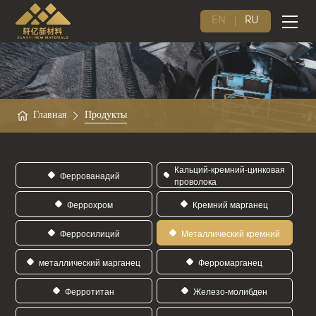
EN
RU
Главная
Продукты
Кальций-кремний-цинковая
Феррованадий
проволока
Феррохром
Кремний марганец
Ферросилиций
Металлический кремний
металлический марганец
Ферромарганец
Ферротитан
Железо-молибден