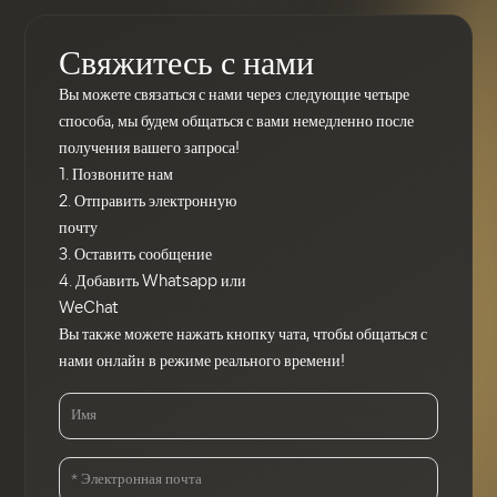
продуктом и процессом.
Многие развивающиеся
Свяжитесь с нами
энергетические компании
страны создают цепочки
Вы можете связаться с нами через следующие четыре
переработки металлического
способа, мы будем общаться с вами немедленно после
кремния, поликремния,
получения вашего запроса!
монокристаллического
1. Позвоните нам
кремния, солнечных
2. Отправить электронную
элементов и других
почту
материалов. В ближайшие
3. Оставить сообщение
несколько лет это неизбежно
4. Добавить Whatsapp или
повлияет на развитие всей
WeChat
энергетической отрасли и
Вы также можете нажать кнопку чата, чтобы общаться с
новых источников энергии в
нами онлайн в режиме реального времени!
Китае. В ближайшие
несколько лет это неизбежно
повлияет на развитие всей
энергетической отрасли и
применение новых