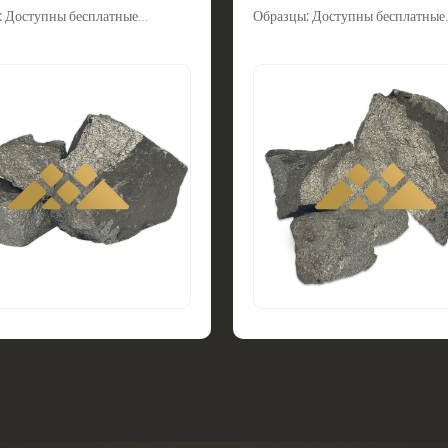
: Доступны бесплатные
Образцы: Доступны бесплатные
 Мы предлагаем различные
образцы. Мы предлагаем различ
рромарганца на выбор. Скидка
марки ферромарганца на выбор.
й заказ. Свяжитесь с нами
на первый заказ. Свяжитесь с н
йчас.
прямо сейчас.