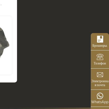
ные
 Скидка
ами
Брошюры.
Телефон
Электронна
я почта
WhatsApp