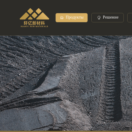
Продукты
Решение
Феррованадий
Рынок услуг
Пре
Кремний марганец
Ферро
Ферромарганец
Феррот