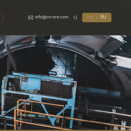
info@cn-ore.com
EN
RU
бслуживание
ррохром
металлический марганец
Железо и ниобий