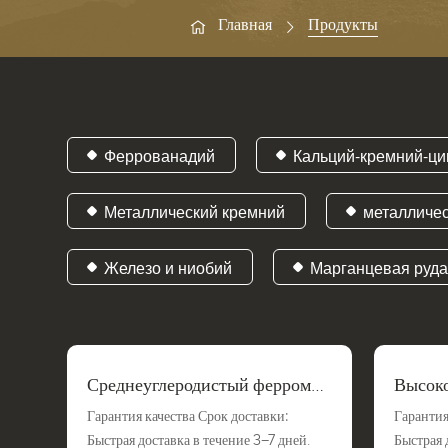
Главная
Продукты
Феррованадий
Кальций-кремний-ци
Металлический кремний
металличе
Железо и ниобий
Марганцевая руд
Среднеуглеродистый ферромар
Высоко
ганец
ганец
Гарантия качества Срок доставки:
Гарантия
Быстрая доставка в течение 3–7 дней.
Быстрая 