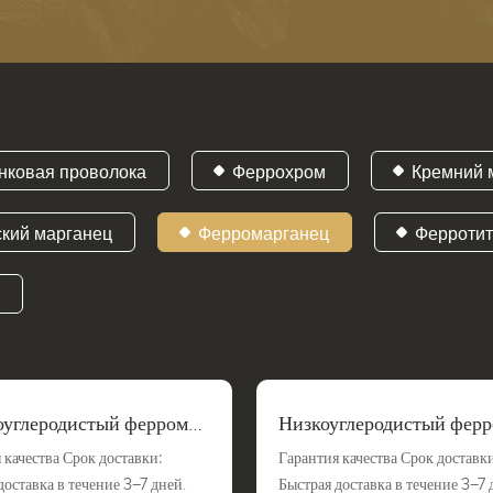
нковая проволока
Феррохром
Кремний 
ский марганец
Ферромарганец
Ферроти
а
углеродистый ферромар
Низкоуглеродистый ферр
анец
 качества Срок доставки:
Гарантия качества Срок доставки
доставка в течение 3–7 дней.
Быстрая доставка в течение 3–7 