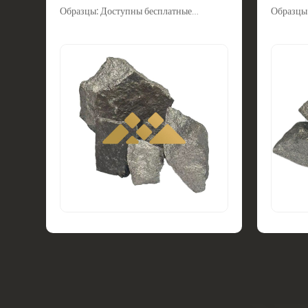
Образцы: Доступны бесплатные
Образцы
образцы. Мы предлагаем различные
образцы.
марки ферромарганца на выбор. Скидка
марки фе
на первый заказ. Свяжитесь с нами
на первы
прямо сейчас.
прямо се