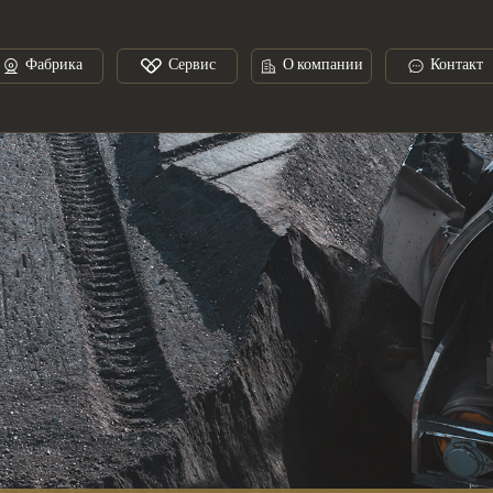
Фабрика
Сервис
О компании
Контакт
имущества услуги
Процесс
Процесс сотрудничества
Кальций-кремний-цинковая проволока
Производственный цех
Сценарии применения
Послепродажное о
Фе
силиций
Металлический кремний
итан
Железо-молибден
Марганцевая руда