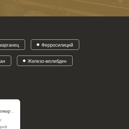
марганец
Ферросилиций
тан
Железо-молибден
омарг
:
дней.