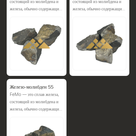
состоящий из молибдена и
состоящий из молибдена и
равномерную
равномерную
железа, обычно содержащий
железа, обычно содержащий
мелкозернистую структуру,
мелкозернистую структуру,
50–60% молибдена,
50–60% молибдена,
улучшает её
улучшает её
который используется в
который используется в
прокаливаемость,
прокаливаемость,
качестве легирующей
качестве легирующей
способствует устранению
способствует устранению
добавки при производстве
добавки при производстве
отпускной хрупкости и
отпускной хрупкости и
стали. Ферромолибден — это
стали. Ферромолибден — это
образованию сплавов с
образованию сплавов с
сплав молибдена и железа.
сплав молибдена и железа.
особыми физическими
особыми физическими
Его основное применение —
Его основное применение —
свойствами. Добавление
свойствами. Добавление
в качестве добавки к
в качестве добавки к
молибдена в чугун повышает
молибдена в чугун повышает
молибдену при
молибдену при
его прочность и
его прочность и
производстве стали.
производстве стали.
износостойкость.
износостойкость.
Железо-молибден 55
Добавление молибдена в
Добавление молибдена в
FeMo — это сплав железа,
сталь обеспечивает
сталь обеспечивает
состоящий из молибдена и
равномерную
равномерную
железа, обычно содержащий
мелкозернистую структуру,
мелкозернистую структуру,
50–60% молибдена,
улучшает её
улучшает её
который используется в
прокаливаемость,
прокаливаемость,
качестве легирующей
способствует устранению
способствует устранению