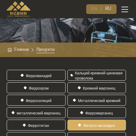
EN
RU
Главная
Продукты
Кальций-кремний-цинковая
Феррованадий
проволока
Феррохром
Кремний марганец
Ферросилиций
Металлический кремний
металлический марганец
Ферромарганец
Ферротитан
Железо-молибден