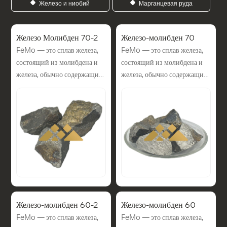
Железо и ниобий
Марганцевая руда
Железо Молибден 70-2
Железо-молибден 70
FeMo — это сплав железа,
FeMo — это сплав железа,
состоящий из молибдена и
состоящий из молибдена и
железа, обычно содержащий
железа, обычно содержащий
50–70% молибдена,
50–70% молибдена,
который используется в
который используется в
качестве легирующей
качестве легирующей
добавки при производстве
добавки при производстве
стали. Ферромолибден — это
стали. Ферромолибден — это
сплав молибдена и железа.
сплав молибдена и железа.
Его основное применение —
Его основное применение —
в качестве добавки к
в качестве добавки к
молибдену при
молибдену при
производстве стали.
производстве стали.
Железо-молибден 60-2
Железо-молибден 60
Добавление молибдена в
Добавление молибдена в
FeMo — это сплав железа,
FeMo — это сплав железа,
сталь обеспечивает
сталь обеспечивает