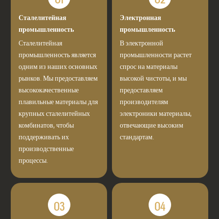
01
02
Сталелитейная
Электронная
промышленность
промышленность
Сталелитейная
В электронной
промышленность является
промышленности растет
одним из наших основных
спрос на материалы
рынков. Мы предоставляем
высокой чистоты, и мы
высококачественные
предоставляем
плавильные материалы для
производителям
крупных сталелитейных
электроники материалы,
комбинатов, чтобы
отвечающие высоким
поддерживать их
стандартам.
производственные
процессы.
03
04