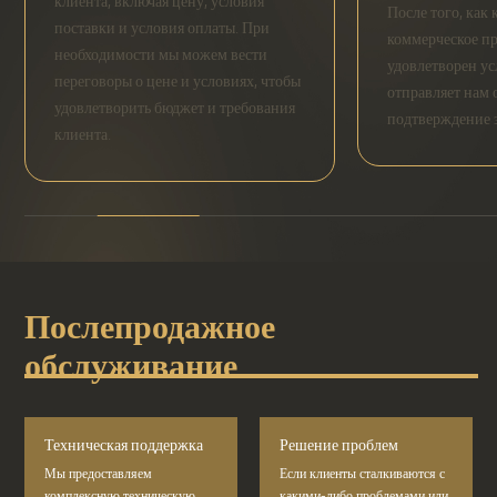
клиента, включая цену, условия
После того, как
поставки и условия оплаты. При
коммерческое п
необходимости мы можем вести
удовлетворен ус
переговоры о цене и условиях, чтобы
отправляет нам
удовлетворить бюджет и требования
подтверждение з
клиента.
Послепродажное
обслуживание
Техническая поддержка
Решение проблем
Мы предоставляем
Если клиенты сталкиваются с
комплексную техническую
какими-либо проблемами или